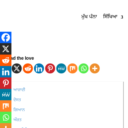
ਮੁੱਖ ਪੰਨਾ
ਸਿੱਖਿਆ
Spread the love
ਆਜ਼ਾਦੀ
ਦੋਸਤ
ਗਿਆਨ
ਔਰਤ