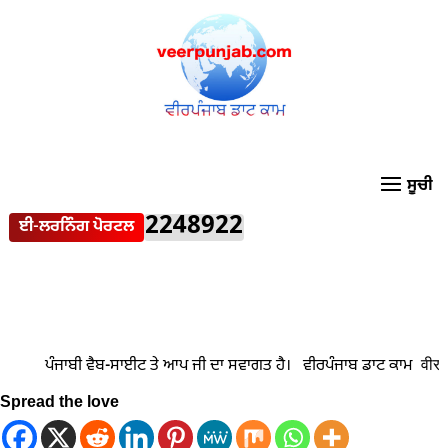
2248922
ਈ-ਲਰਨਿੰਗ ਪੋਰਟਲ
Spread the love