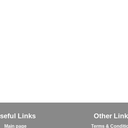
seful Links
Other Lin
Main page
Terms & Conditi