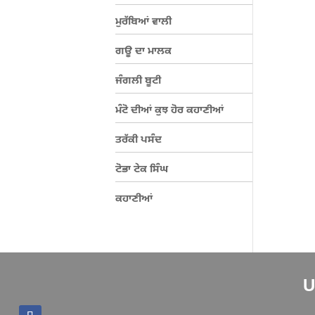
ਮੁਰੱਬਿਆਂ ਵਾਲੀ
ਗਊ ਦਾ ਮਾਲਕ
ਜੰਗਲੀ ਬੂਟੀ
ਮੰਟੋ ਦੀਆਂ ਕੁਝ ਹੋਰ ਕਹਾਣੀਆਂ
ਤਰੱਕੀ ਪਸੰਦ
ਟੋਭਾ ਟੇਕ ਸਿੰਘ
ਕਹਾਣੀਆਂ
U