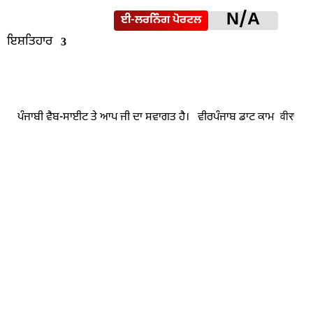
N/A
ਈ-ਲਰਨਿੰਗ ਪੋਰਟਲ
ਇਸ਼ਤਿਹਾਰ