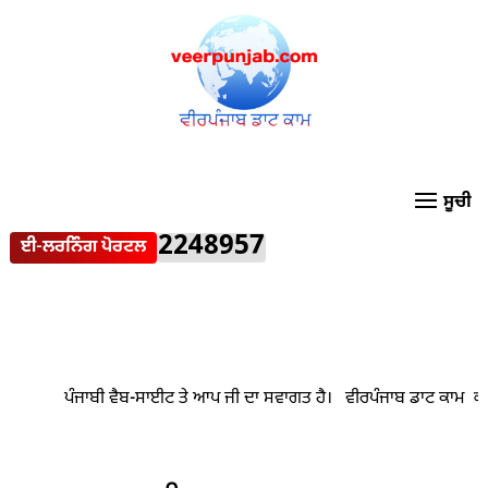
2248957
ਈ-ਲਰਨਿੰਗ ਪੋਰਟਲ