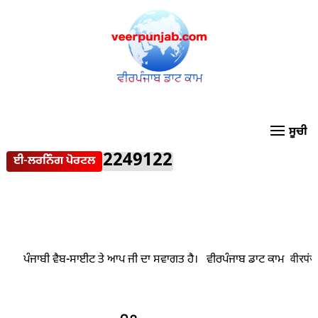
2249122
ਈ-ਲਰਨਿੰਗ ਪੋਰਟਲ