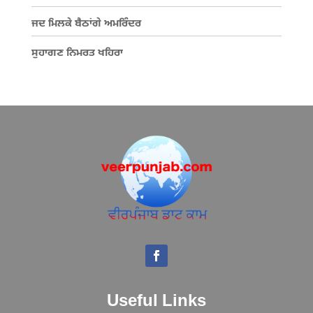
ਜਦ ਮਿਲਕੇ ਬੈਠਾਂਗੇ ਅਮਰਿੰਦਰ
ਸੁਹਾਗਣ ਨਿਮਰਤ ਖਹਿਰਾ
Useful Links