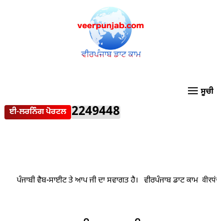
2249448
ਈ-ਲਰਨਿੰਗ ਪੋਰਟਲ