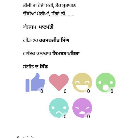
ਤੀਜੀ ਤਾਂ ਹੋਈ ਮੇਰੀ, ਤੋਰ ਸੁਹਾਗਣ
ਚੌਥੀਆਂ ਮੇਰੀਆਂ, ਸੰਗਾਂ ਨੀਂ…….
ਐਲਬਮ
ਮਾਣਮੱਤੀ
ਗੀਤਕਾਰ
ਹਰਮਨਜੀਤ ਸਿੰਘ
ਗਾਇਕ ਕਲਾਕਾਰ
ਨਿਮਰਤ ਖਹਿਰਾ
ਸੰਗੀਤ
ਦ ਕਿੱਡ