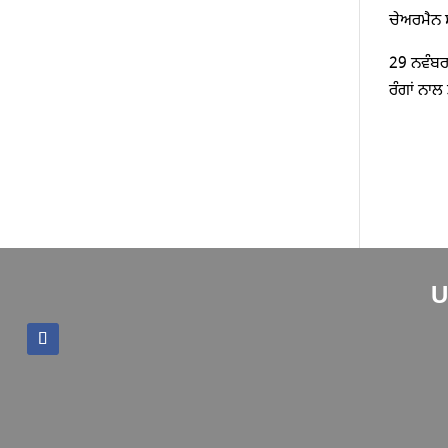
ਚੇਅਰਮੈਨ 
29 ਨਵੰਬਰ
ਰੰਗਾਂ ਨਾ
U