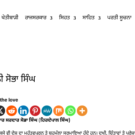
ਖੇਤੀਬਾੜੀ
ਰਾਜਸਰਕਾਰ
ਸਿਹਤ
ਸਾਹਿਤ
ਪਰਤੀ ਸੂਚਨਾ
 ਸੋਭਾ ਸਿੰਘ
the love
ਾਰ ਸਰਦਾਰ ਸੋਭਾ ਸਿੰਘ
(
ਹਿਰਦੇਪਾਲ ਸਿੰਘ)
ਸੇ ਵੀ ਦੇਸ਼ ਦਾ ਮਹੱਤਵਪੂਰਨ ਤੇ ਬਹੁਮੁੱਲਾ ਸਰਮਾਇਆ ਹੁੰਦੇ ਹਨ। ਦੁਖੀ, ਚਿੰਤਾਵਾਂ ਤੇ ਪ