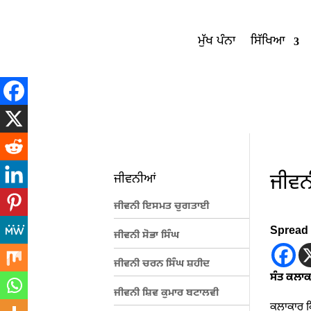
ਮੁੱਖ ਪੰਨਾ
ਸਿੱਖਿਆ
ਜੀਵਨੀ
ਜੀਵਨੀਆਂ
ਜੀਵਨੀ ਇਸਮਤ ਚੁਗਤਾਈ
Spread 
ਜੀਵਨੀ ਸੋਭਾ ਸਿੰਘ
ਜੀਵਨੀ ਚਰਨ ਸਿੰਘ ਸ਼ਹੀਦ
ਸੰਤ ਕਲਾਕ
ਜੀਵਨੀ ਸ਼ਿਵ ਕੁਮਾਰ ਬਟਾਲਵੀ
ਕਲਾਕਾਰ ਕਿ