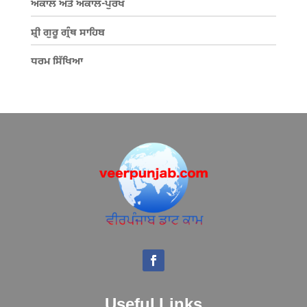
ਅਕਾਲ ਅਤੇ ਅਕਾਲ-ਪੁਰਖ
ਸ਼੍ਰੀ ਗੁਰੂ ਗ੍ਰੰਥ ਸਾਹਿਬ
ਧਰਮ ਸਿੱਖਿਆ
Useful Links