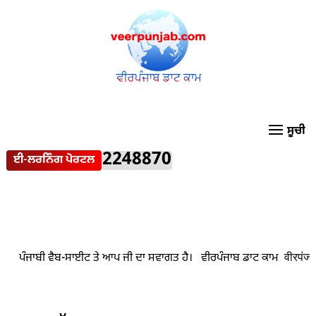
2248870
ਈ-ਲਰਨਿੰਗ ਪੋਰਟਲ