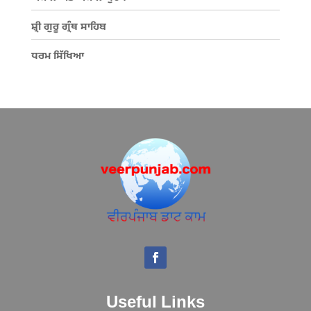
ਸ਼੍ਰੀ ਗੁਰੂ ਗ੍ਰੰਥ ਸਾਹਿਬ
ਧਰਮ ਸਿੱਖਿਆ
Useful Links