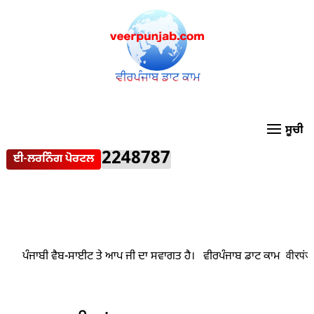
2248787
ਈ-ਲਰਨਿੰਗ ਪੋਰਟਲ