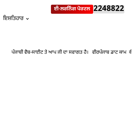
2248822
ਈ-ਲਰਨਿੰਗ ਪੋਰਟਲ
ਇਸ਼ਤਿਹਾਰ