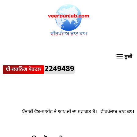
2249489
ਈ-ਲਰਨਿੰਗ ਪੋਰਟਲ