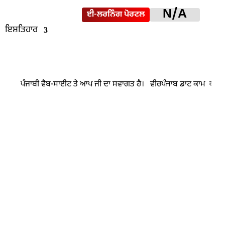
N/A
ਈ-ਲਰਨਿੰਗ ਪੋਰਟਲ
ਇਸ਼ਤਿਹਾਰ