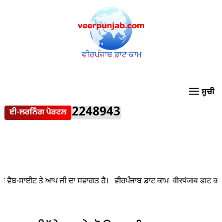
2248943
ਈ-ਲਰਨਿੰਗ ਪੋਰਟਲ