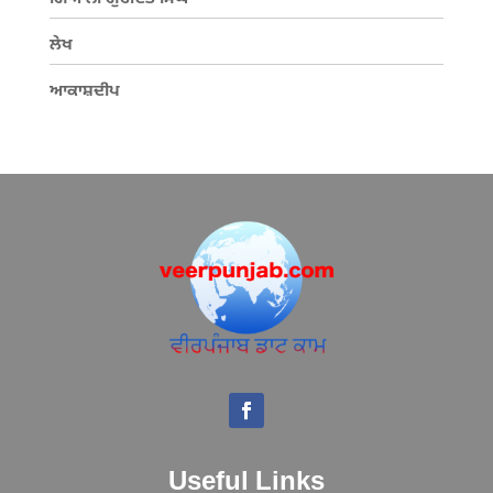
ਲੇਖ
ਆਕਾਸ਼ਦੀਪ
Useful Links