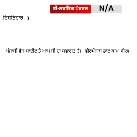
N/A
ਈ-ਲਰਨਿੰਗ ਪੋਰਟਲ
ਇਸ਼ਤਿਹਾਰ