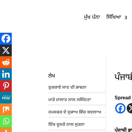
ਮੁੱਖ ਪੰਨਾ
ਸਿੱਖਿਆ
ਪੰਜਾ
ਲੇਖ
ਠੁਕਰਾਏ ਜਾਣ ਦੀ ਭਾਵਨਾ
Spread 
ਮਾੜੇ ਹਾਲਾਤ ਨਾਲ ਨਜਿੱਠਣਾ
ਹਮਸਫਰ ਦੇ ਸੁਭਾਅ ਵਿੱਚ ਬਦਲਾਅ
ਇੱਕ ਦੂਸਰੇ ਨਾਲ ਜੁੜਨਾ
ਪੰਜਾਬੀ ਭ