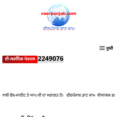
2249076
ਈ-ਲਰਨਿੰਗ ਪੋਰਟਲ