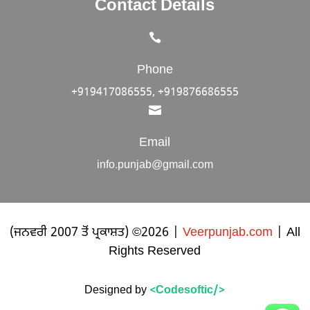
Contact Details

Phone
+919417086555, +919876686555

Email
info.punjab@gmail.com
(ਜਨਵਰੀ 2007 ਤੋਂ ਪ੍ਰਕਾਸ਼ਤ) ©2026 |
Veerpunjab.com
| All
Rights Reserved
Designed by
<Codesoftic/>