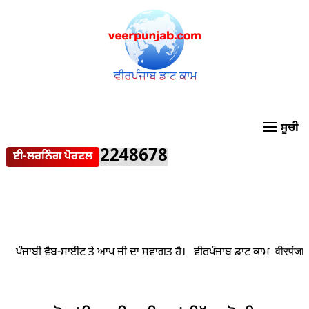
2248678
ਈ-ਲਰਨਿੰਗ ਪੋਰਟਲ