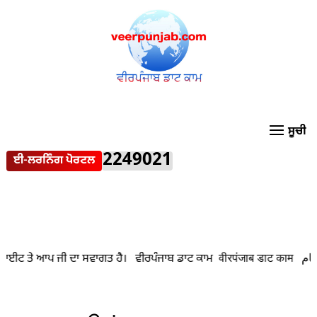
2249021
ਈ-ਲਰਨਿੰਗ ਪੋਰਟਲ