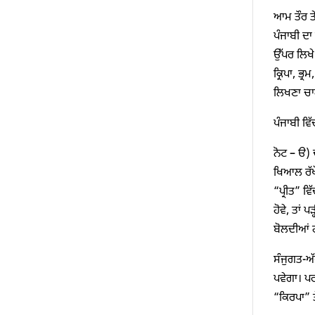
ਆਮ ਤੌਰ ਤੇ
ਪੰਜਾਬੀ ਦਾ
ਉੱਪਰ ਲਿਖੇ
ਕ੍ਰਿਪਾ, ਭ੍
ਲਿਖਣਾ ਚਾਹ
ਪੰਜਾਬੀ ਵਿੱ
ਨੋਟ – ੳ) 
ਖਿਆਲ ਰੱਖੋ
“ਪ੍ਰੀਤ” ਵ
ਹੋਵੇ, ਤਾਂ
ਬੋਲਦੀਆਂ ਹ
ਸੰਜੁਗਤ-ਅੱ
ਪਵੇਗਾ। ਪਰ
“ਕਿਰਪਾ” ਤ