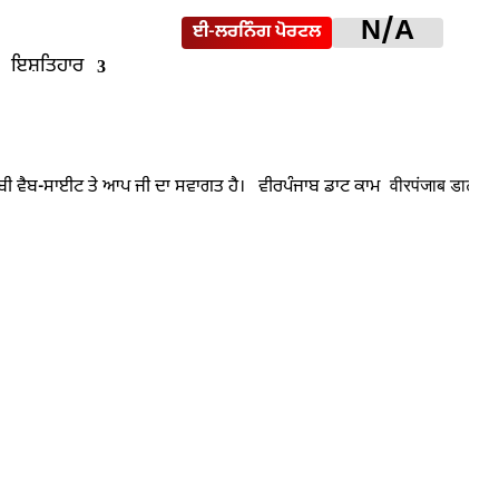
N/A
ਈ-ਲਰਨਿੰਗ ਪੋਰਟਲ
ਇਸ਼ਤਿਹਾਰ