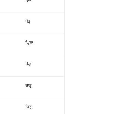
ਕ੍ਰਿਪਾ
ਖੇਤ੍ਰ
ਘ੍ਰਿਣਾ
ਚੱਕ੍ਰ
ਚਾਤ੍ਰ
ਚਿਤ੍ਰ