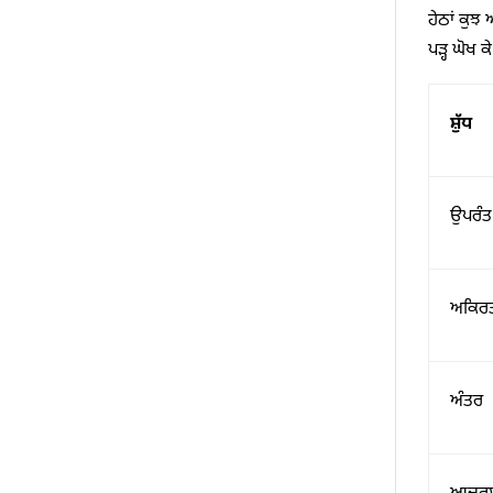
ਹੇਠਾਂ ਕੁਝ 
ਪੜ੍ਹ ਘੋਖ ਕ
ਸ਼ੁੱਧ
ਉਪਰੰਤ
ਅਕਿਰ
ਅੰਤਰ