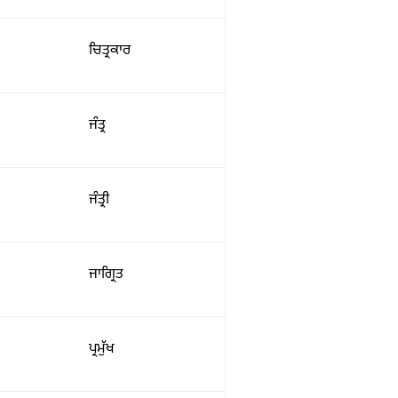
ਚਿਤ੍ਰਕਾਰ
ਜੰਤ੍ਰ
ਜੰਤ੍ਰੀ
ਜਾਗ੍ਰਿਤ
ਪ੍ਰਮੁੱਖ