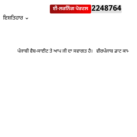
2248764
ਈ-ਲਰਨਿੰਗ ਪੋਰਟਲ
ਇਸ਼ਤਿਹਾਰ