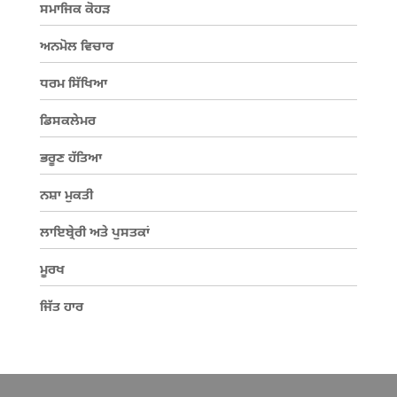
ਸਮਾਜਿਕ ਕੋਹੜ
ਅਨਮੋਲ ਵਿਚਾਰ
ਧਰਮ ਸਿੱਖਿਆ
ਡਿਸਕਲੇਮਰ
ਭਰੂਣ ਹੱਤਿਆ
ਨਸ਼ਾ ਮੁਕਤੀ
ਲਾਇਬ੍ਰੇਰੀ ਅਤੇ ਪੁਸਤਕਾਂ
ਮੂਰਖ
ਜਿੱਤ ਹਾਰ