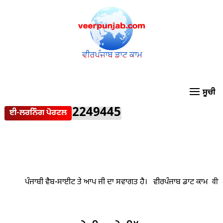
2249445
ਈ-ਲਰਨਿੰਗ ਪੋਰਟਲ