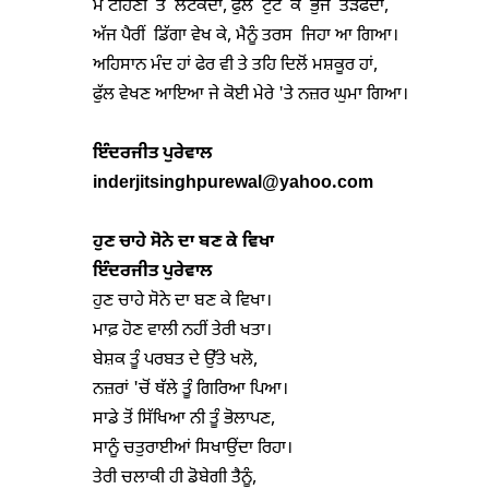
ਮੈਂ ਟਹਿਣੀ  ਤੇ  ਲਟਕਦਾ, ਫੁੱਲ  ਟੁੱਟ  ਕੇ  ਭੁੰਜੇ  ਤੜਫਦਾ,

ਅੱਜ ਪੈਰੀਂ  ਡਿੱਗਾ ਵੇਖ ਕੇ, ਮੈਨੂੰ ਤਰਸ  ਜਿਹਾ ਆ ਗਿਆ।

ਅਹਿਸਾਨ ਮੰਦ ਹਾਂ ਫੇਰ ਵੀ ਤੇ ਤਹਿ ਦਿਲੋਂ ਮਸ਼ਕੂਰ ਹਾਂ,

ਫੁੱਲ ਵੇਖਣ ਆਇਆ ਜੇ ਕੋਈ ਮੇਰੇ 'ਤੇ ਨਜ਼ਰ ਘੁਮਾ ਗਿਆ।

ਇੰਦ
ਰਜੀਤ ਪੁਰੇਵਾਲ
inderjitsinghpurewal@yahoo.com
ਹੁਣ ਚਾਹੇ ਸੋਨੇ ਦਾ ਬਣ ਕੇ ਵਿਖਾ
ਇੰਦਰਜੀਤ ਪੁਰੇਵਾਲ
ਹੁਣ ਚਾਹੇ ਸੋਨੇ ਦਾ ਬਣ ਕੇ ਵਿਖਾ।

ਮਾਫ਼ ਹੋਣ ਵਾਲੀ ਨਹੀਂ ਤੇਰੀ ਖਤਾ।

ਬੇਸ਼ਕ ਤੂੰ ਪਰਬਤ ਦੇ ਉੱਤੇ ਖਲੋ,

ਨਜ਼ਰਾਂ 'ਚੋਂ ਥੱਲੇ ਤੂੰ ਗਿਰਿਆ ਪਿਆ।

ਸਾਡੇ ਤੋਂ ਸਿੱਖਿਆ ਨੀ ਤੂੰ ਭੋਲਾਪਣ,

ਸਾਨੂੰ ਚਤੁਰਾਈਆਂ ਸਿਖਾਉਂਦਾ ਰਿਹਾ।

ਤੇਰੀ ਚਲਾਕੀ ਹੀ ਡੋਬੇਗੀ ਤੈਨੂੰ,
