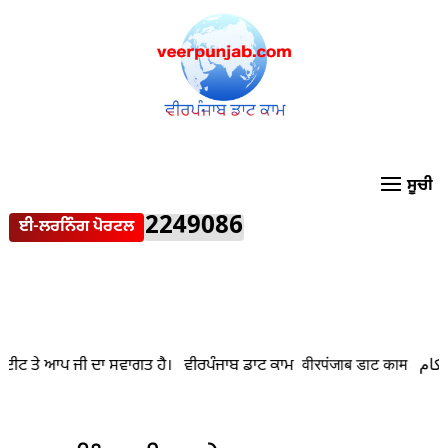
2249086
ਈ-ਲਰਨਿੰਗ ਪੋਰਟਲ