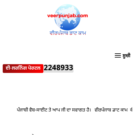
2248933
ਈ-ਲਰਨਿੰਗ ਪੋਰਟਲ